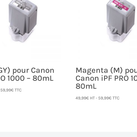
(GY) pour Canon
Magenta (M) po
RO 1000 – 80mL
Canon iPF PRO 1
80mL
-
59,99
€
TTC
49,99
€
HT -
59,99
€
TTC