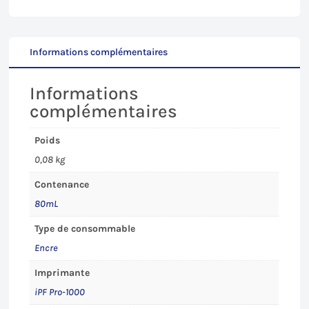
Canon
iPF
PRO
1000
Informations complémentaires
-
80mL
Informations
complémentaires
Poids
0,08 kg
Contenance
80mL
Type de consommable
Encre
Imprimante
iPF Pro-1000