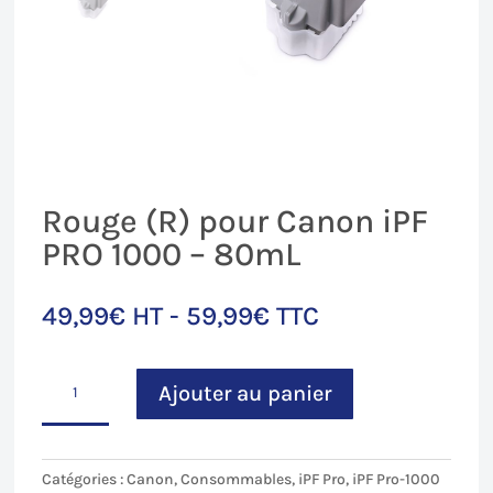
Rouge (R) pour Canon iPF
PRO 1000 – 80mL
49,99
€
HT -
59,99
€
TTC
quantité
Ajouter au panier
de
Rouge
(R)
pour
Catégories :
Canon
,
Consommables
,
iPF Pro
,
iPF Pro-1000