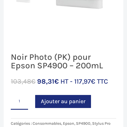
Noir Photo (PK) pour
Epson SP4900 – 200mL
Le
Le
103,48
€
98,31
€
HT -
117,97
€
TTC
prix
prix
initial
actuel
quantité
était :
est :
Ajouter au panier
de
103,48€.
98,31€.
Noir
Photo
(PK)
Catégories :
Consommables
,
Epson
,
SP4900
,
Stylus Pro