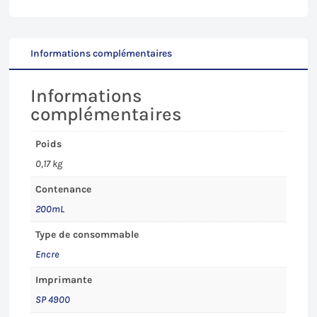
pour
Epson
SP4900
-
Informations complémentaires
200mL
Informations
complémentaires
Poids
0,17 kg
Contenance
200mL
Type de consommable
Encre
Imprimante
SP 4900