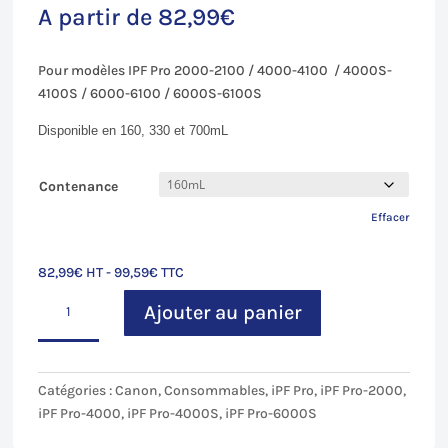
A partir de
82,99
€
Pour modèles IPF Pro 2000-2100 / 4000-4100 / 4000S-
4100S / 6000-6100 / 6000S-6100S
Disponible en 160, 330 et 700mL
Contenance
Effacer
82,99
€
HT -
99,59
€
TTC
quantité
Ajouter au panier
de
Magenta
(M)
pour
Catégories :
Canon
,
Consommables
,
iPF Pro
,
iPF Pro-2000
,
Canon
iPF Pro-4000
,
iPF Pro-4000S
,
iPF Pro-6000S
iPF