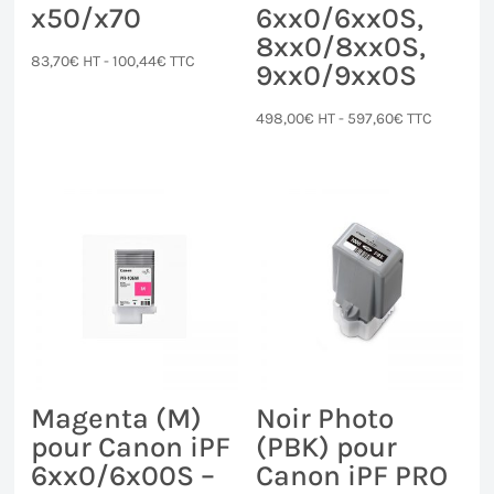
x50/x70
6xx0/6xx0S,
8xx0/8xx0S,
83,70
€
HT -
100,44
€
TTC
9xx0/9xx0S
498,00
€
HT -
597,60
€
TTC
Magenta (M)
Noir Photo
pour Canon iPF
(PBK) pour
6xx0/6x00S –
Canon iPF PRO