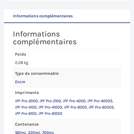
Pro-
2000-
2100/4000-
Informations complémentaires
4100(S)/6000-
6100(S)
Informations
complémentaires
Poids
0,08 kg
Type de consommable
Encre
Imprimante
iPF Pro-2000
,
iPF Pro-2100
,
iPF Pro-4000
,
iPF Pro-4000S
,
iPF Pro-4100
,
iPF Pro-4100S
,
iPF Pro-6000
,
iPF Pro-6000S
,
iPF Pro-6100
,
iPF Pro-6100S
Contenance
160mL
,
330mL
,
700mL