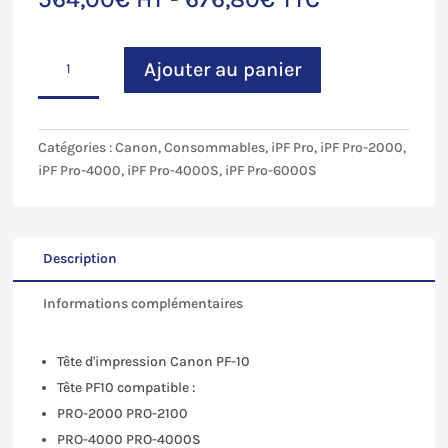
quantité
Ajouter au panier
de
Tête
d'impression
PF-
Catégories :
Canon
,
Consommables
,
iPF Pro
,
iPF Pro-2000
,
10
iPF Pro-4000
,
iPF Pro-4000S
,
iPF Pro-6000S
pour
Canon
iPF
Pro-
Description
2000-
Informations complémentaires
2100/4000-
4100(S)/6000-
6100(S)
Tête d'impression Canon PF-10
Tête PF10 compatible :
PRO-2000 PRO-2100
PRO-4000 PRO-4000S