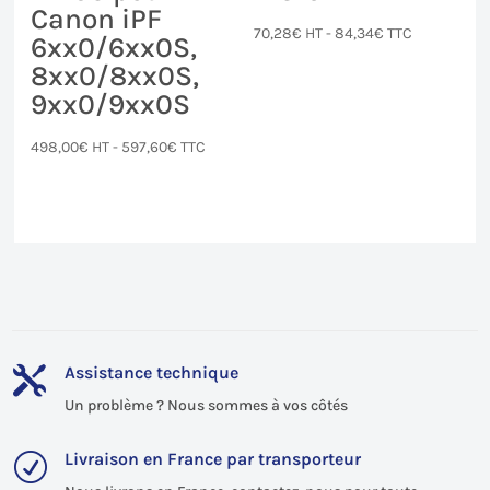
Canon iPF
70,28
€
HT -
84,34
€
TTC
6xx0/6xx0S,
8xx0/8xx0S,
9xx0/9xx0S
498,00
€
HT -
597,60
€
TTC
Assistance technique

Un problème ? Nous sommes à vos côtés
Livraison en France par transporteur
R