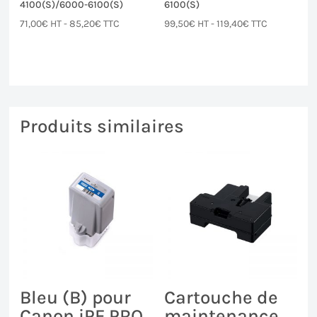
4100(S)/6000-6100(S)
6100(S)
71,00
€
HT -
85,20
€
TTC
99,50
€
HT -
119,40
€
TTC
Produits similaires
Bleu (B) pour
Cartouche de
Canon iPF PRO
maintenance