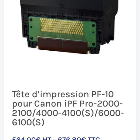
Tête d’impression PF-10
pour Canon iPF Pro-2000-
2100/4000-4100(S)/6000-
6100(S)
564,00
€
HT -
676,80
€
TTC