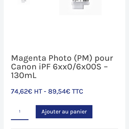
Magenta Photo (PM) pour
Canon iPF 6xx0/6x00S –
130mL
74,62
€
HT -
89,54
€
TTC
quantité
Ajouter au panier
de
Magenta
Photo