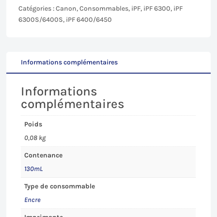
(PM)
Catégories :
Canon
,
Consommables
,
iPF
,
iPF 6300
,
iPF
pour
6300S/6400S
,
iPF 6400/6450
Canon
iPF
6xx0/6x00S
-
Informations complémentaires
130mL
Informations
complémentaires
Poids
0,08 kg
Contenance
130mL
Type de consommable
Encre