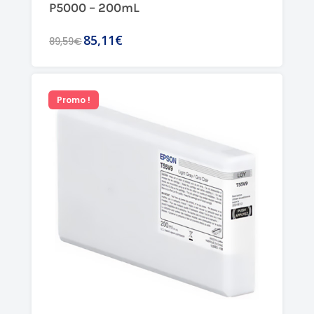
P5000 – 200mL
85,11€
89,59€
Promo !