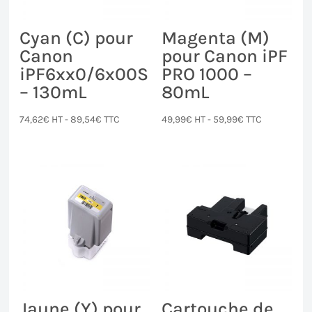
Cyan (C) pour
Magenta (M)
Canon
pour Canon iPF
iPF6xx0/6x00S
PRO 1000 –
– 130mL
80mL
74,62
€
HT -
89,54
€
TTC
49,99
€
HT -
59,99
€
TTC
Jaune (Y) pour
Cartouche de