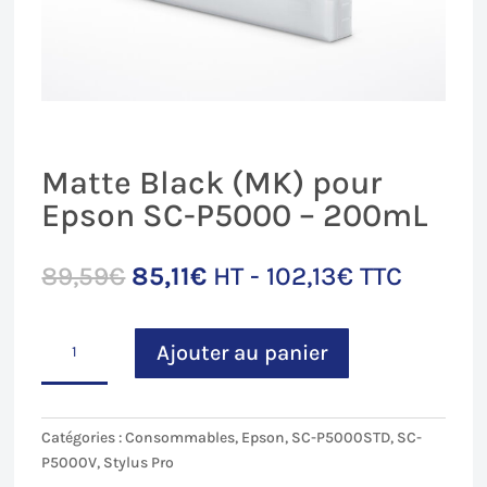
Matte Black (MK) pour
Epson SC-P5000 – 200mL
Le
Le
89,59
€
85,11
€
HT -
102,13
€
TTC
prix
prix
initial
actuel
quantité
était :
est :
Ajouter au panier
de
89,59€.
85,11€.
Matte
Black
(MK)
Catégories :
Consommables
,
Epson
,
SC-P5000STD
,
SC-
pour
P5000V
,
Stylus Pro
Epson