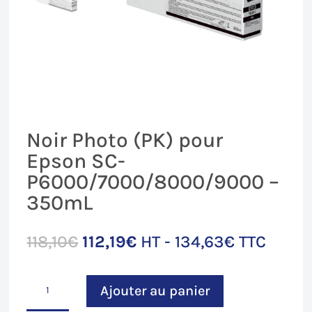
Noir Photo (PK) pour
Epson SC-
P6000/7000/8000/9000 –
350mL
Le
Le
118,10
€
112,19
€
HT -
134,63
€
TTC
prix
prix
initial
actuel
quantité
était :
est :
Ajouter au panier
de
118,10€.
112,19€.
Noir