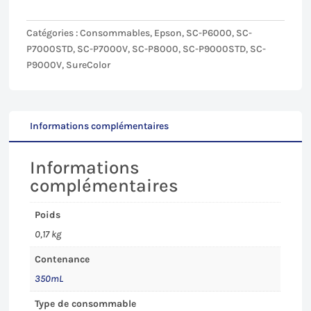
Photo
(PK)
Catégories :
Consommables
,
Epson
,
SC-P6000
,
SC-
pour
P7000STD
,
SC-P7000V
,
SC-P8000
,
SC-P9000STD
,
SC-
Epson
P9000V
,
SureColor
SC-
P6000/7000/8000/9000
-
350mL
Informations complémentaires
Informations
complémentaires
Poids
0,17 kg
Contenance
350mL
Type de consommable