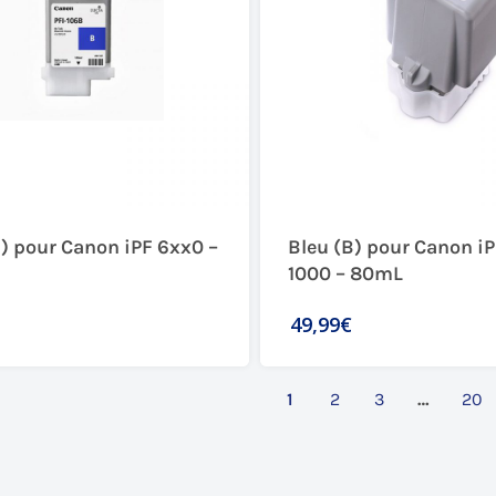
B) pour Canon iPF 6xx0 –
Bleu (B) pour Canon i
1000 – 80mL
49,99€
1
2
3
…
20