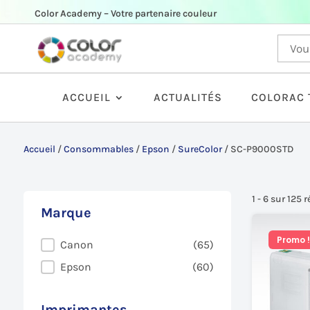
Color Academy – Votre partenaire couleur
ACCUEIL
ACTUALITÉS
COLORAC 
Accueil
/
Consommables
/
Epson
/
SureColor
/
SC-P9000STD
1 - 6 sur 125 
Marque
Promo !
Marque
Canon
(65)
Epson
(60)
Imprimantes