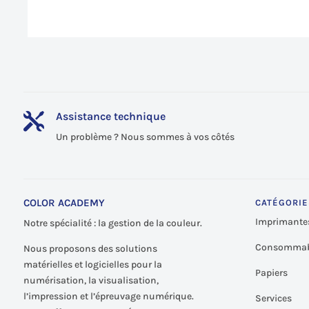
é
2
Assistance technique

Un problème ? Nous sommes à vos côtés
COLOR ACADEMY
CATÉGORIE
Imprimante
Notre spécialité : la gestion de la couleur.
Consommab
Nous proposons des solutions
matérielles et logicielles pour la
Papiers
numérisation, la visualisation,
l’impression et l’épreuvage numérique.
Services