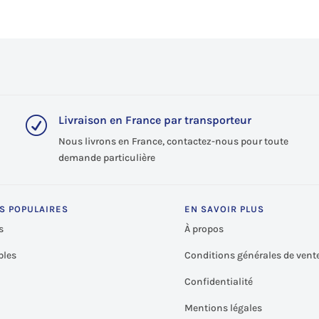
tait :
est :
 350,00€.
2 280,00€.
Livraison en France par transporteur
R
Nous livrons en France, contactez-nous pour toute
demande particulière
S POPULAIRES
EN SAVOIR PLUS
s
À propos
les
Conditions générales de vent
Confidentialité
Mentions légales