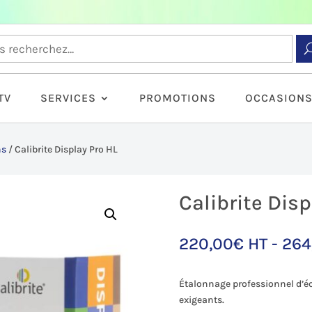
TV
SERVICES
PROMOTIONS
OCCASION
ns
/
Calibrite Display Pro HL
Calibrite Disp
220,00
€
HT -
264
Étalonnage professionnel d’écr
exigeants.