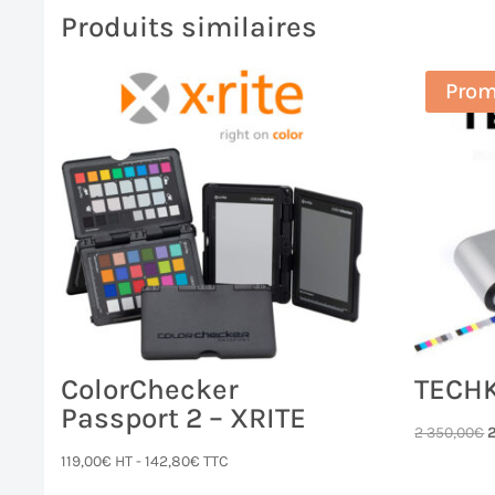
Produits similaires
Prom
ColorChecker
TECHK
Passport 2 – XRITE
L
2 350,00
€
p
119,00
€
HT -
142,80
€
TTC
i