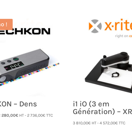
o !
ON – Dens
i1 iO (3 em
Génération) – XR
e
Le
2 280,00
€
HT -
2 736,00
€
TTC
rix
prix
3 810,00
€
HT -
4 572,00
€
TTC
nitial
actuel