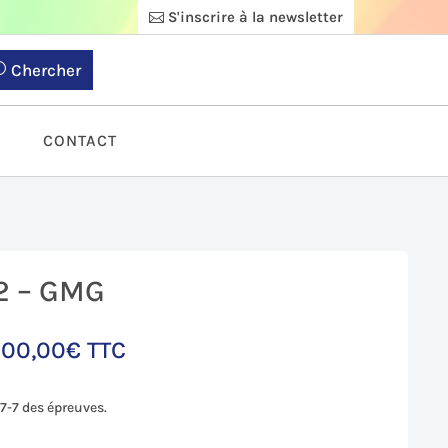
S'inscrire à la newsletter
Chercher
S
CONTACT
 2 – GMG
800,00
€
TTC
47-7 des épreuves.