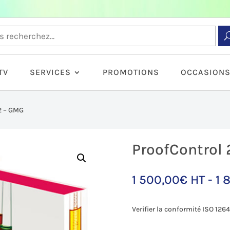
TV
SERVICES
PROMOTIONS
OCCASION
2 – GMG
ProofControl
1 500,00
€
HT -
1 
Verifier la conformité ISO 126