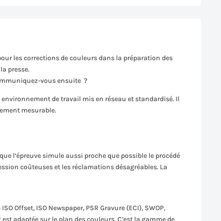
pour les corrections de couleurs dans la préparation des
la presse.
 communiquez-vous ensuite ?
n environnement de travail mis en réseau et standardisé. Il
ivement mesurable.
 que l‘épreuve simule aussi proche que possible le procédé
ression coûteuses et les réclamations désagréables. La
ue ISO Offset, ISO Newspaper, PSR Gravure (ECI), SWOP,
 est adaptée sur le plan des couleurs. C’est la gamme de