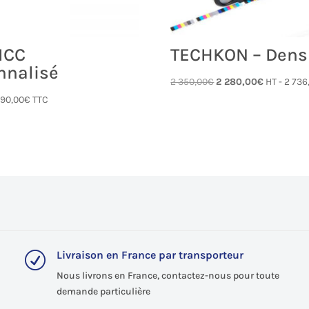
 ICC
TECHKON – Dens
nnalisé
Le
Le
2 350,00
€
2 280,00
€
HT -
2 736
prix
prix
-
90,00
€
TTC
initial
actuel
était :
est :
2 350,00€.
2 280,00€
Livraison en France par transporteur
R
Nous livrons en France, contactez-nous pour toute
demande particulière