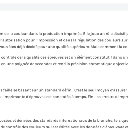
n de la couleur dans la production imprimée. Elle joue un rôle décisif 
 l‘autorisation pour l‘impression et dans la régulation des couleurs sur 
 vous êtes déjà décidé pour une qualité supérieure. Mais comment la
e contrôle de la qualité des épreuves est un élément constitutif dans u
ve en une poignée de secondes et rend la précision chromatique object
s faille se basant sur un standard défini. C‘est le seul moyen d‘assurer
 l‘imprimante d‘épreuves est constatée à temps. Fini les erreurs d‘imp
déposées et dérivées des standards internationaux de la branche, tels q
e contrôle des couleurs qui est éditée avec les données d‘épreuvage et