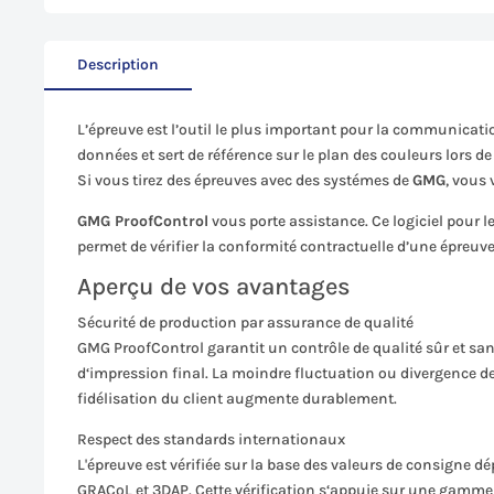
Description
L’épreuve est l’outil le plus important pour la communicatio
données et sert de référence sur le plan des couleurs lors de
Si vous tirez des épreuves avec des systémes de
GMG
, vous
GMG ProofControl
vous porte assistance. Ce logiciel pour l
permet de vérifier la conformité contractuelle d’une épreu
Aperçu de vos avantages
Sécurité de production par assurance de qualité
GMG ProofControl garantit un contrôle de qualité sûr et san
d‘impression final. La moindre fluctuation ou divergence de
fidélisation du client augmente durablement.
Respect des standards internationaux
L'épreuve est vérifiée sur la base des valeurs de consigne 
GRACoL et 3DAP. Cette vérification s‘appuie sur une gamme d