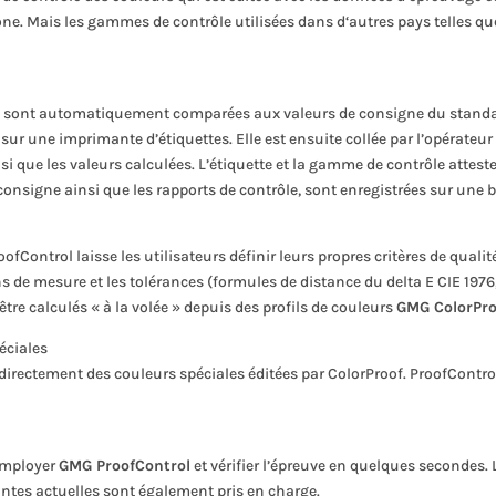
one. Mais les gammes de contrôle utilisées dans d‘autres pays telles
les sont automatiquement comparées aux valeurs de consigne du standar
 sur une imprimante d’étiquettes. Elle est ensuite collée par l’opérateu
si que les valeurs calculées. L’étiquette et la gamme de contrôle atteste
e consigne ainsi que les rapports de contrôle, sont enregistrées sur une 
Control laisse les utilisateurs définir leurs propres critères de qualité
s de mesure et les tolérances (formules de distance du delta E CIE 1976
re calculés « à la volée » depuis des profils de couleurs
GMG ColorPro
éciales
 directement des couleurs spéciales éditées par ColorProof. ProofContro
 employer
GMG ProofControl
et vérifier l’épreuve en quelques secondes
antes actuelles sont également pris en charge.