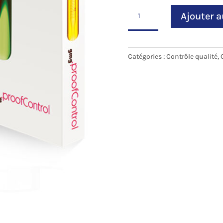
quantité
Ajouter a
de
ProofControl
2
-
Catégories :
Contrôle qualité
,
GMG