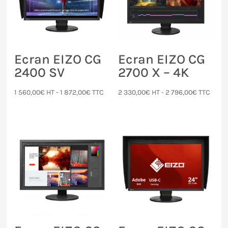
Ecran EIZO CG
Ecran EIZO CG
2400 SV
2700 X – 4K
1 560,00
€
HT -
1 872,00
€
TTC
2 330,00
€
HT -
2 796,00
€
TTC