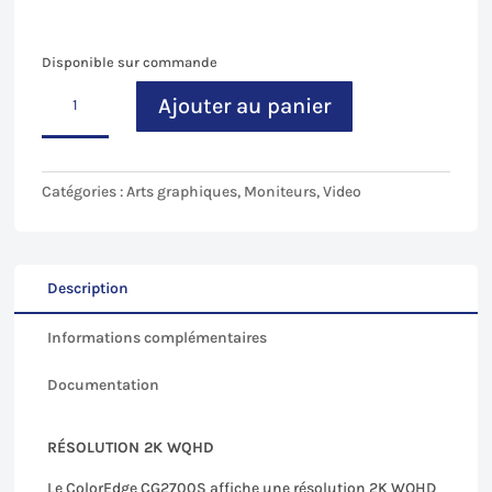
Disponible sur commande
quantité
Ajouter au panier
de
Ecran
EIZO
CG
Catégories :
Arts graphiques
,
Moniteurs
,
Video
2700S
Description
Informations complémentaires
Documentation
RÉSOLUTION 2K WQHD
Le ColorEdge CG2700S affiche une résolution 2K WQHD