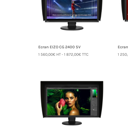
Ecran EIZO CG 2400 SV
Ecra
1 560,00
€
HT -
1 872,00
€
TTC
1 250