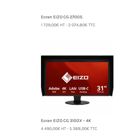
Ecran EIZO CG 2700S
1 729,00
€
HT -
2 074,80
€
TTC
Ecran EIZO CG 3100X – 4K
4 490,00
€
HT -
5 388,00
€
TTC