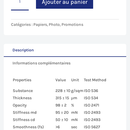
était :
est :
Ajouter au panier
de
65,00€.
41,00€.
TOKYO
paper
-
Catégories :
Papiers
,
Photo
,
Promotions
JETSCRIPT
-
36
pouces
Description
-
Informations complémentaires
230
g/m²-
30
Properties
Value
Unit
Test Method
m
Substance
228 ± 10
g/sqm
ISO 536
Thickness
315 ± 15
μm
ISO 534
Opacity
98 ± 2
%
ISO 2471
Stiffness md
95 ± 20
mN
ISO 2493
Stiffness cd
50 ± 10
mN
ISO 2493
Smoothness (fs)
>6
sec
ISO 5627