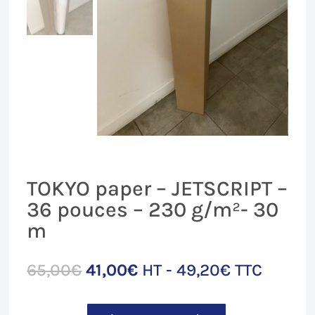
TOKYO paper – JETSCRIPT –
36 pouces – 230 g/m²- 30
m
Le
Le
65,00
€
41,00
€
HT -
49,20
€
TTC
prix
prix
initial
actuel
quantité