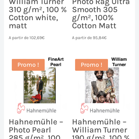
William Turner
Photo Rag Ultra
310 g/m², 100 %
Smooth 305
Cotton white,
g/m², 100%
matt
Cotton Matt
A partir de
102,69
€
A partir de
95,84
€
Promo !
Promo !
Hahnemühle –
Hahnemühle –
Photo Pearl
William Turner
285 g/m², 100
190 g/m², 100 %