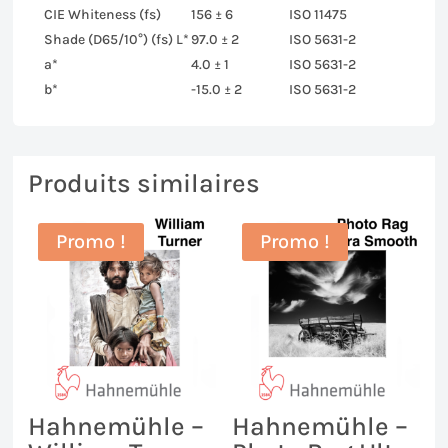
CIE Whiteness (fs)
156 ± 6
ISO 11475
Shade (D65/10°) (fs) L*
97.0 ± 2
ISO 5631-2
a*
4.0 ± 1
ISO 5631-2
b*
-15.0 ± 2
ISO 5631-2
Produits similaires
Promo !
Promo !
Hahnemühle –
Hahnemühle –