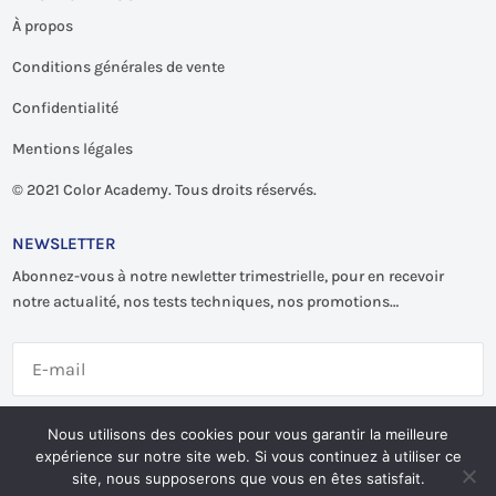
À propos
Conditions générales de vente
Confidentialité
Mentions légales
©
2021 Color Academy. Tous droits réservés.
NEWSLETTER
Abonnez-vous à notre newletter trimestrielle, pour en recevoir
notre actualité, nos tests techniques, nos promotions…
S'abonner
Nous utilisons des cookies pour vous garantir la meilleure
expérience sur notre site web. Si vous continuez à utiliser ce
site, nous supposerons que vous en êtes satisfait.