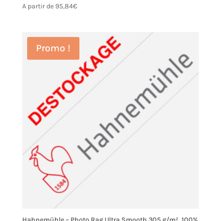
A partir de
95,84
€
Promo !
Hahnemühle – Photo Rag Ultra Smooth 305 g/m², 100%