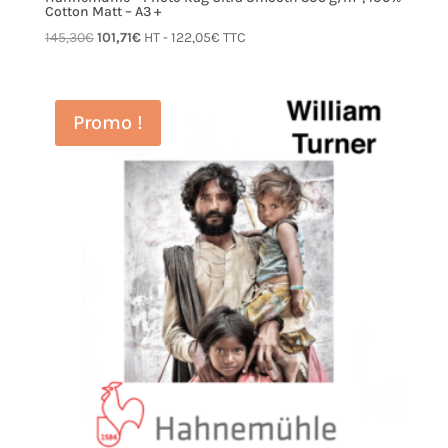
Cotton Matt – A3 +
Le
Le
145,30
€
101,71
€
HT -
122,05
€
TTC
prix
prix
initial
actuel
était :
est :
Promo !
145,30€.
101,71€.