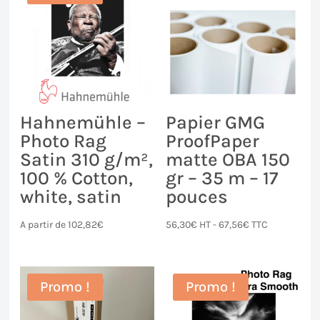
Hahnemühle –
Papier GMG
Photo Rag
ProofPaper
Satin 310 g/m²,
matte OBA 150
100 % Cotton,
gr – 35 m – 17
white, satin
pouces
A partir de
102,82
€
56,30
€
HT -
67,56
€
TTC
Promo !
Promo !