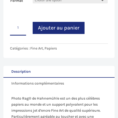
Format
quantité
Ajouter au panier
de
Hahnemühle
-
Photo
Catégories :
Fine Art
,
Papiers
Rag
308
g/m²,
100
Description
%
Informations complémentaires
Cotton
Matt
Photo Rag® de Hahnemühle est un des plus célèbres
papiers au monde et un support polyvalent pour les
impressions jet d’encre Fine Art de qualité supérieure.
Particulièrement agréable au toucher et avec une