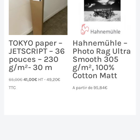
TOKYO paper –
Hahnemühle –
JETSCRIPT – 36
Photo Rag Ultra
pouces – 230
Smooth 305
g/m²- 30 m
g/m², 100%
Cotton Matt
Le
Le
65,00
€
41,00
€
HT -
49,20
€
prix
prix
TTC
A partir de
95,84
€
initial
actuel
était :
est :
65,00€.
41,00€.