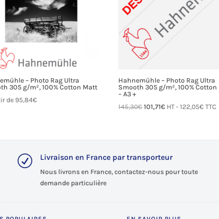
mühle – Photo Rag Ultra
Hahnemühle – Photo Rag Ultra
h 305 g/m², 100% Cotton Matt
Smooth 305 g/m², 100% Cotton
– A3 +
tir de
95,84
€
Le
Le
145,30
€
101,71
€
HT -
122,05
€
TTC
prix
prix
initial
actuel
était :
est :
145,30€.
101,71€.
Livraison en France par transporteur
R
Nous livrons en France, contactez-nous pour toute
demande particulière
S POPULAIRES
EN SAVOIR PLUS