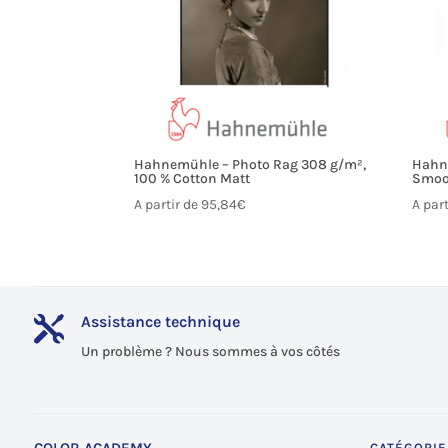
Hahnemühle – Photo Rag 308 g/m²,
Hahne
100 % Cotton Matt
Smoot
A partir de
95,84
€
A par
Assistance technique

Un problème ? Nous sommes à vos côtés
COLOR ACADEMY
CATÉGORIE