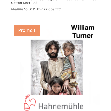
Cotton Matt – A3 +
Le
Le
145,30
€
101,71
€
HT -
122,05
€
TTC
prix
prix
initial
actuel
était :
est :
Promo !
145,30€.
101,71€.