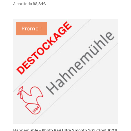
A partir de
95,84
€
Promo !
Hahnemühle – Photo Rag Ultra Smooth 305 g/m², 100%