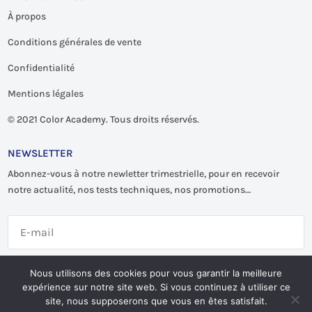
À propos
Conditions générales de vente
Confidentialité
Mentions légales
©
2021 Color Academy. Tous droits réservés.
NEWSLETTER
Abonnez-vous à notre newletter trimestrielle, pour en recevoir
notre actualité, nos tests techniques, nos promotions…
S'abonner
Nous utilisons des cookies pour vous garantir la meilleure
expérience sur notre site web. Si vous continuez à utiliser ce
site, nous supposerons que vous en êtes satisfait.