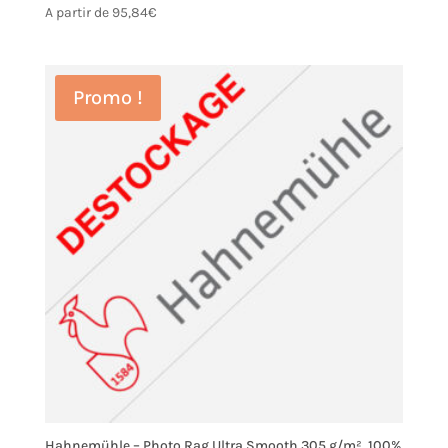
A partir de
95,84
€
Promo !
Hahnemühle – Photo Rag Ultra Smooth 305 g/m², 100%