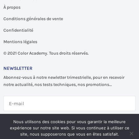
À propos
Conditions générales de vente
Confidentialité
Mentions légales
©
2021 Color Academy. Tous droits réservés.
NEWSLETTER
Abonnez-vous à notre newletter trimestrielle, pour en recevoir
notre actualité, nos tests techniques, nos promotions…
S'abonner
Nous utilisons des cookies pour vous garantir la meilleure
expérience sur notre site web. Si vous continuez à utiliser ce
site, nous supposerons que vous en êtes satisfait.