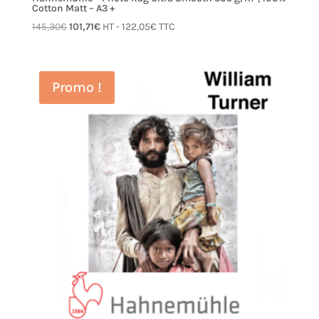
Cotton Matt – A3 +
Le
Le
145,30
€
101,71
€
HT -
122,05
€
TTC
prix
prix
initial
actuel
était :
est :
Promo !
145,30€.
101,71€.