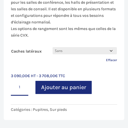
pour les salles de conférence, les halls de présentation et
les salles de conseil. Il est disponible en plusieurs formats
et configurations pour répondre à tous vos besoins
d’éclairage normalisé.
Les options de rangement sont les mêmes que celles de la
série CVX.
Caches latéraux
Effacer
3 090,00
€
HT -
3 708,00
€
TTC
quantité
Ajouter au panier
de
EVS
2028/FS
Catégories :
Pupitres
,
Sur pieds