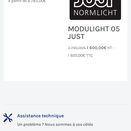
A partir de
6 785,00
€
MODULIGHT 05
JUST
Le
Le
2 790,00
€
1 600,00
€
HT -
prix
prix
1 920,00
€
TTC
initial
actuel
était :
est :
2 790,00€.
1 600,00€.
Assistance technique

Un problème ? Nous sommes à vos côtés