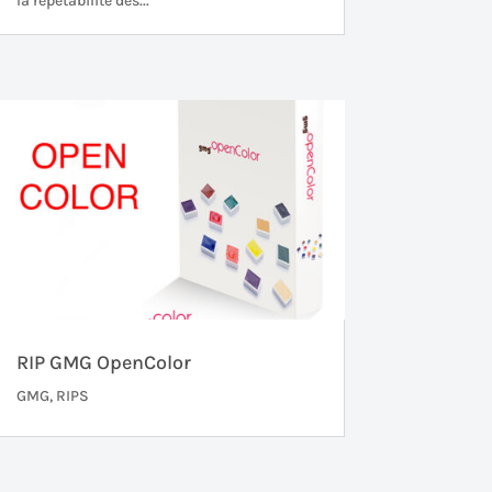
la répétabilité des...
RIP GMG OpenColor
GMG
,
RIPS