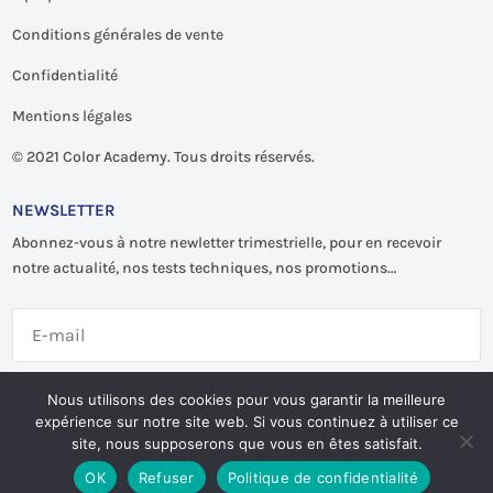
Conditions générales de vente
Confidentialité
Mentions légales
©
2021 Color Academy. Tous droits réservés.
NEWSLETTER
Abonnez-vous à notre newletter trimestrielle, pour en recevoir
notre actualité, nos tests techniques, nos promotions…
S'abonner
Nous utilisons des cookies pour vous garantir la meilleure
expérience sur notre site web. Si vous continuez à utiliser ce
site, nous supposerons que vous en êtes satisfait.
OK
Refuser
Politique de confidentialité