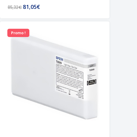
81,05€
85,32€
Promo !