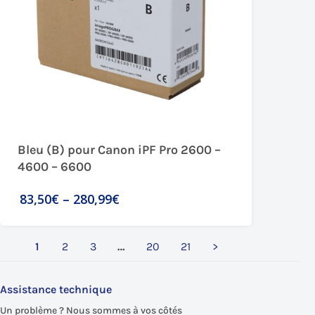
Bleu (B) pour Canon iPF Pro 2600 –
4600 – 6600
83,50€
–
280,99€
1
2
3
…
20
21
>
Assistance technique
Un problème ? Nous sommes à vos côtés