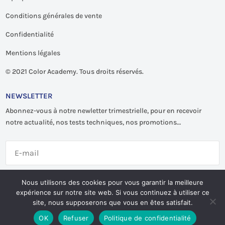
Conditions générales de vente
Confidentialité
Mentions légales
©
2021 Color Academy. Tous droits réservés.
NEWSLETTER
Abonnez-vous à notre newletter trimestrielle, pour en recevoir
notre actualité, nos tests techniques, nos promotions…
S'abonner
Nous utilisons des cookies pour vous garantir la meilleure
expérience sur notre site web. Si vous continuez à utiliser ce
site, nous supposerons que vous en êtes satisfait.
OK
Refuser
Politique de confidentialité