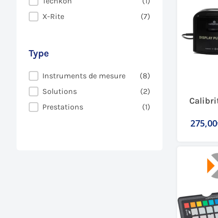
Techkon
(1)
X-Rite
(7)
Type
Type
Instruments de mesure
(8)
Solutions
(2)
Calibri
Prestations
(1)
275,00