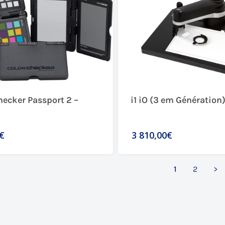
hecker Passport 2 –
i1 iO (3 em Génération)
€
3 810,00€
1
2
>