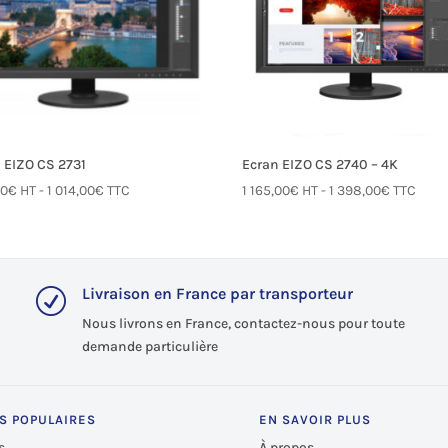
 EIZO CS 2731
Ecran EIZO CS 2740 – 4K
00
€
HT -
1 014,00
€
TTC
1 165,00
€
HT -
1 398,00
€
TTC
Livraison en France par transporteur
R
Nous livrons en France, contactez-nous pour toute
demande particulière
S POPULAIRES
EN SAVOIR PLUS
s
À propos