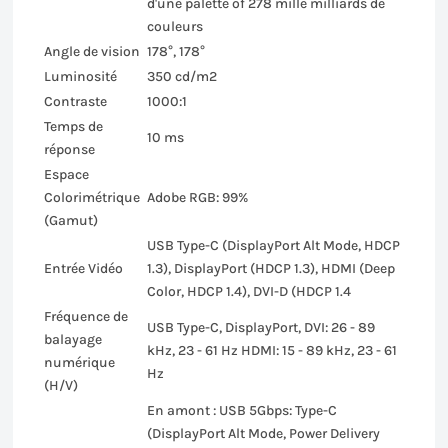
d'une palette of 278 mille milliards de
couleurs
Angle de vision
178°, 178°
Luminosité
350 cd/m2
Contraste
1000:1
Temps de
10 ms
réponse
Espace
Colorimétrique
Adobe RGB: 99%
(Gamut)
USB Type-C (DisplayPort Alt Mode, HDCP
Entrée Vidéo
1.3), DisplayPort (HDCP 1.3), HDMI (Deep
Color, HDCP 1.4), DVI-D (HDCP 1.4
Fréquence de
USB Type-C, DisplayPort, DVI: 26 - 89
balayage
kHz, 23 - 61 Hz HDMI: 15 - 89 kHz, 23 - 61
numérique
Hz
(H/V)
En amont : USB 5Gbps: Type-C
(DisplayPort Alt Mode, Power Delivery