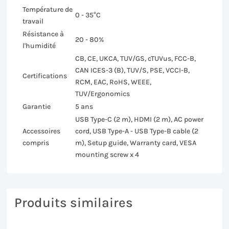
Température de
0 - 35°C
travail
Résistance à
20 - 80%
l'humidité
CB, CE, UKCA, TUV/GS, cTUVus, FCC-B,
CAN ICES-3 (B), TUV/S, PSE, VCCI-B,
Certifications
RCM, EAC, RoHS, WEEE,
TUV/Ergonomics
Garantie
5 ans
USB Type-C (2 m), HDMI (2 m), AC power
Accessoires
cord, USB Type-A - USB Type-B cable (2
compris
m), Setup guide, Warranty card, VESA
mounting screw x 4
Produits similaires