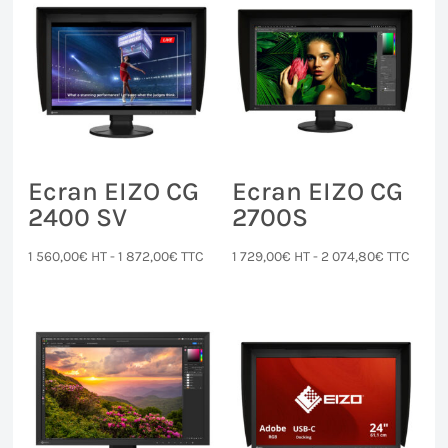
Ecran EIZO CG
Ecran EIZO CG
2400 SV
2700S
1 560,00
€
HT -
1 872,00
€
TTC
1 729,00
€
HT -
2 074,80
€
TTC