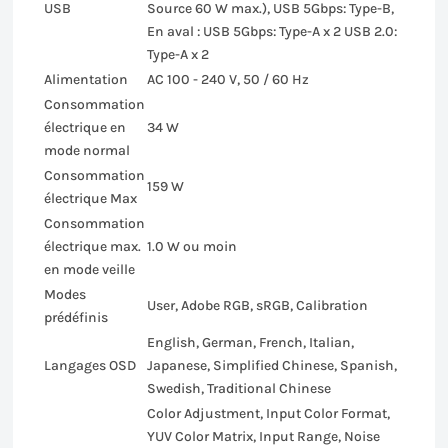
USB
Source 60 W max.), USB 5Gbps: Type-B,
En aval : USB 5Gbps: Type-A x 2 USB 2.0:
Type-A x 2
Alimentation
AC 100 - 240 V, 50 / 60 Hz
Consommation
électrique en
34 W
mode normal
Consommation
159 W
électrique Max
Consommation
électrique max.
1.0 W ou moin
en mode veille
Modes
User, Adobe RGB, sRGB, Calibration
prédéfinis
English, German, French, Italian,
Langages OSD
Japanese, Simplified Chinese, Spanish,
Swedish, Traditional Chinese
Color Adjustment, Input Color Format,
YUV Color Matrix, Input Range, Noise