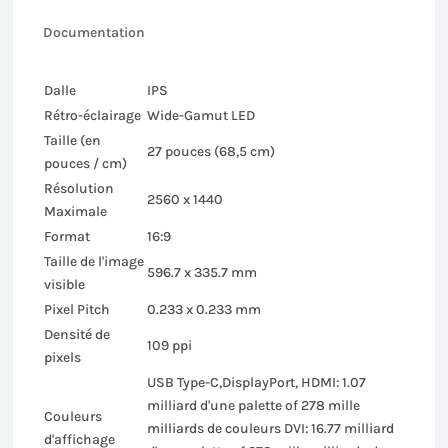
Documentation
Dalle
IPS
Rétro-éclairage
Wide-Gamut LED
Taille (en
27 pouces (68,5 cm)
pouces / cm)
Résolution
2560 x 1440
Maximale
Format
16:9
Taille de l'image
596.7 x 335.7 mm
visible
Pixel Pitch
0.233 x 0.233 mm
Densité de
109 ppi
pixels
USB Type-C,DisplayPort, HDMI: 1.07
milliard d'une palette of 278 mille
Couleurs
milliards de couleurs DVI: 16.77 milliard
d'affichage