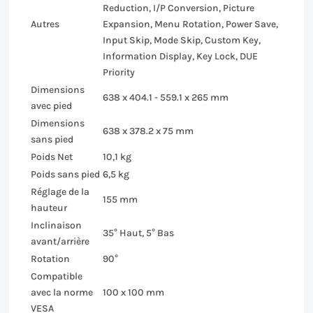
Reduction, I/P Conversion, Picture
Autres
Expansion, Menu Rotation, Power Save,
Input Skip, Mode Skip, Custom Key,
Information Display, Key Lock, DUE
Priority
Dimensions
638 x 404.1 - 559.1 x 265 mm
avec pied
Dimensions
638 x 378.2 x 75 mm
sans pied
Poids Net
10,1 kg
Poids sans pied
6,5 kg
Réglage de la
155 mm
hauteur
Inclinaison
35° Haut, 5° Bas
avant/arrière
Rotation
90°
Compatible
avec la norme
100 x 100 mm
VESA