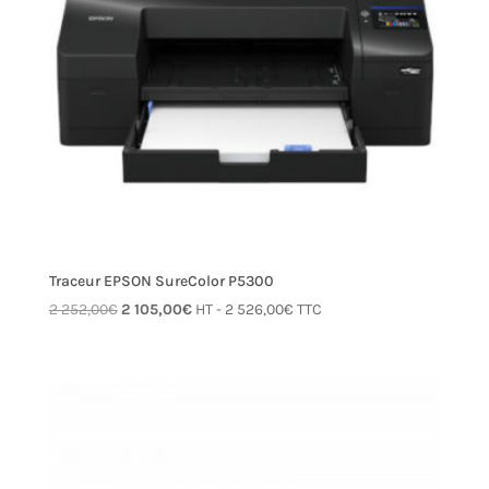
Traceur EPSON SureColor P5300
Le
Le
2 252,00
€
2 105,00
€
HT -
2 526,00
€
TTC
prix
prix
initial
actuel
était :
est :
2 252,00€.
2 105,00€.