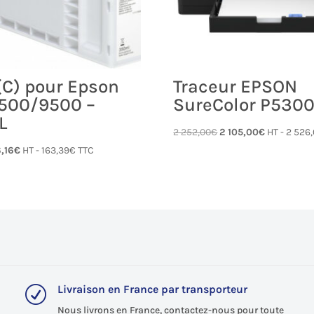
(C) pour Epson
Traceur EPSON
500/9500 –
SureColor P530
L
Le
Le
2 252,00
€
2 105,00
€
HT -
2 526
Le
prix
prix
,16
€
HT -
163,39
€
TTC
x
prix
initial
actuel
ial
actuel
était :
est :
t :
est :
2 252,00€.
2 105,00€.
,33€.
136,16€.
Livraison en France par transporteur
R
Nous livrons en France, contactez-nous pour toute