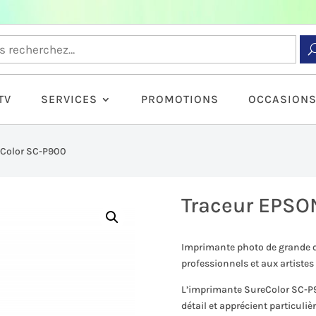
TV
SERVICES
PROMOTIONS
OCCASION
eColor SC-P900
Traceur EPSO
Imprimante photo de grande q
professionnels et aux artiste
L’imprimante SureColor SC-P90
détail et apprécient particuli