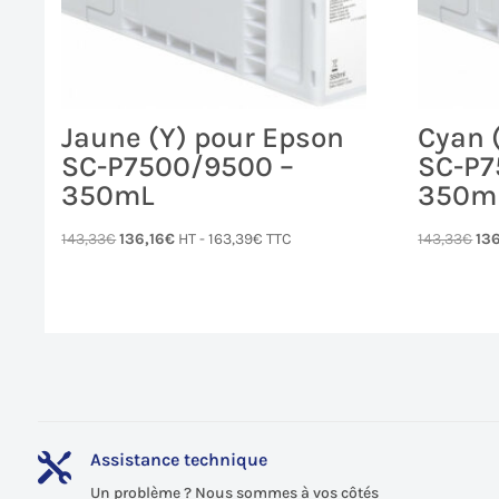
Jaune (Y) pour Epson
Cyan 
SC-P7500/9500 –
SC-P7
350mL
350m
Le
Le
Le
143,33
€
136,16
€
HT -
163,39
€
TTC
143,33
€
136
prix
prix
pri
initial
actuel
init
était :
est :
étai
143,33€.
136,16€.
143
Assistance technique

Un problème ? Nous sommes à vos côtés