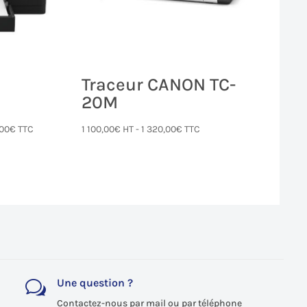
Traceur CANON TC-
0
20M
,00
€
TTC
1 100,00
€
HT -
1 320,00
€
TTC
Une question ?
w
Contactez-nous par mail ou par téléphone