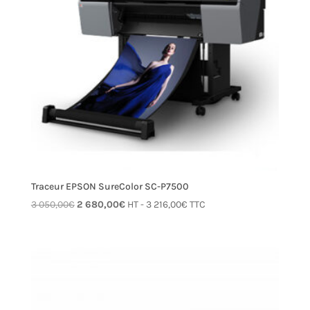
Traceur EPSON SureColor SC-P7500
Le
Le
3 050,00
€
2 680,00
€
HT -
3 216,00
€
TTC
prix
prix
initial
actuel
était :
est :
3 050,00€.
2 680,00€.