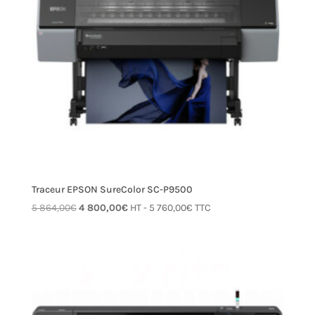
Traceur EPSON SureColor SC-P9500
Le
Le
5 864,00
€
4 800,00
€
HT -
5 760,00
€
TTC
prix
prix
initial
actuel
était :
est :
5 864,00€.
4 800,00€.