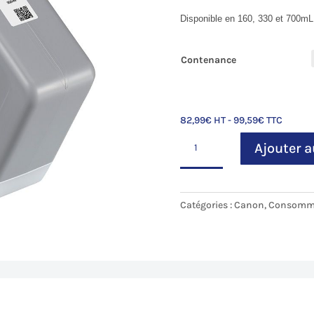
Disponible en 160, 330 et 700mL
Contenance
82,99
€
HT -
99,59
€
TTC
quantité
Ajouter a
de
Chroma
Optimizer
(CO)
Catégories :
Canon
,
Consomm
pour
Canon
iPF
Pro-
2000-
2100/4000-
4100/6000-