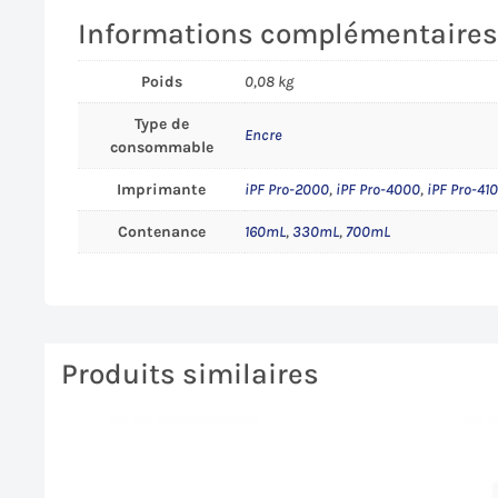
Informations complémentaire
Poids
0,08 kg
Type de
Encre
consommable
Imprimante
iPF Pro-2000
,
iPF Pro-4000
,
iPF Pro-41
Contenance
160mL
,
330mL
,
700mL
Produits similaires