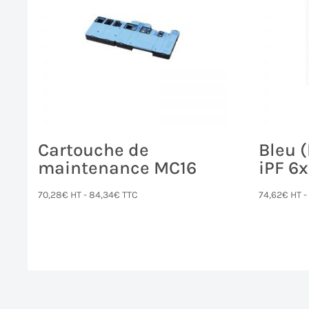
Cartouche de
Bleu 
maintenance MC16
iPF 6
70,28
€
HT -
84,34
€
TTC
74,62
€
HT 