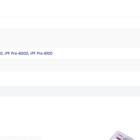
6100
s
00
,
iPF Pro-6000
,
iPF Pro-6100