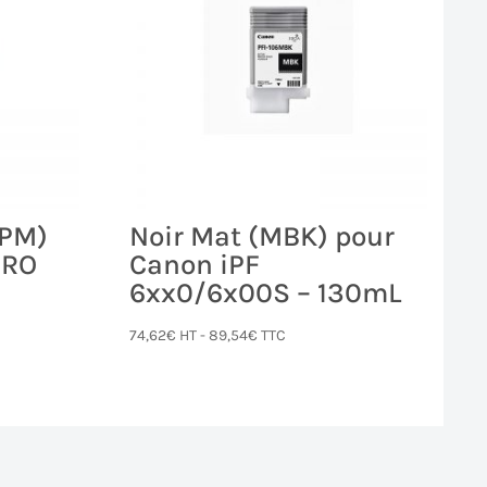
(PM)
Noir Mat (MBK) pour
PRO
Canon iPF
6xx0/6x00S – 130mL
74,62
€
HT -
89,54
€
TTC