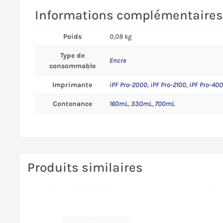
Informations complémentaire
Poids
0,08 kg
Type de
Encre
consommable
Imprimante
iPF Pro-2000
,
iPF Pro-2100
,
iPF Pro-40
Contenance
160mL
,
330mL
,
700mL
Produits similaires