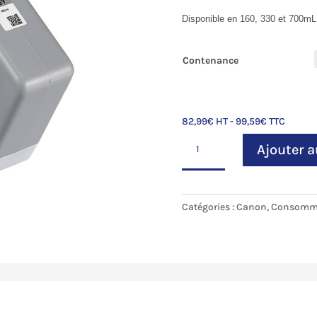
Disponible en 160, 330 et 700mL
Contenance
82,99
€
HT -
99,59
€
TTC
quantité
Ajouter a
de
Gris
Photo
(PGY)
Catégories :
Canon
,
Consomm
pour
Canon
iPF
Pro-
2000-
2100/4000-
4100/6000-