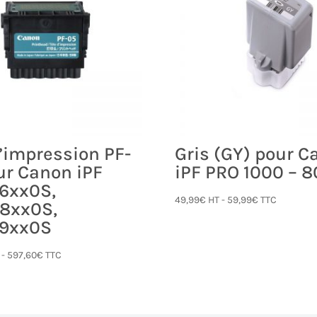
d’impression PF-
Gris (GY) pour 
ur Canon iPF
iPF PRO 1000 – 
6xx0S,
49,99
€
HT -
59,99
€
TTC
8xx0S,
/9xx0S
 -
597,60
€
TTC