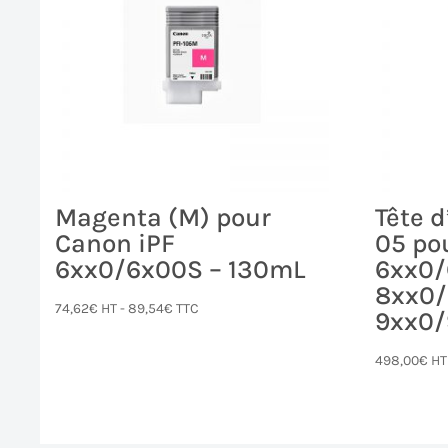
Magenta (M) pour
Tête 
Canon iPF
05 po
6xx0/6x00S – 130mL
6xx0/
8xx0/
74,62
€
HT -
89,54
€
TTC
9xx0
498,00
€
HT