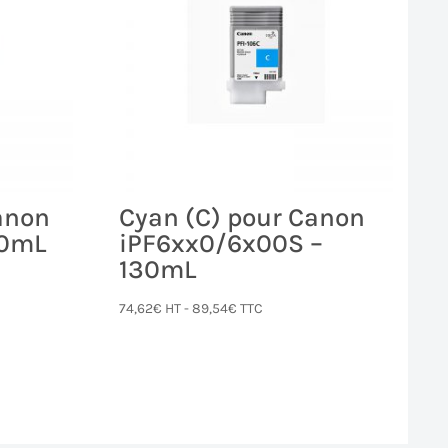
Canon
Cyan (C) pour Canon
80mL
iPF6xx0/6x00S –
130mL
74,62
€
HT -
89,54
€
TTC