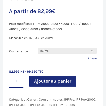
A partir de
82,99
€
Pour modèles IPF Pro 2000-2100 / 4000-4100 / 4000S-
4100S / 6000-6100 / 6000S-6100S
Disponible en 160, 330 et 700mL
Contenance
Effacer
82,99
€
HT -
99,59
€
TTC
quantité
Ajouter au panier
de
Noir
Photo
(PBK)
Catégories :
Canon
,
Consommables
,
iPF Pro
,
iPF Pro-2000
,
pour
iPF Pro-4000
,
iPF Pro-4000S
,
iPF Pro-6000S