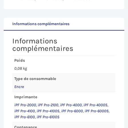
Canon
iPF
Pro-
2000-
Informations complémentaires
2100/4000-
4100(S)/6000-
Informations
6100(S)
complémentaires
Poids
0,08 kg
Type de consommable
Encre
Imprimante
iPF Pro-2000
,
iPF Pro-2100
,
iPF Pro-4000
,
iPF Pro-4000S
,
iPF Pro-4100
,
iPF Pro-4100S
,
iPF Pro-6000
,
iPF Pro-6000S
,
iPF Pro-6100
,
iPF Pro-6100S
Contenance