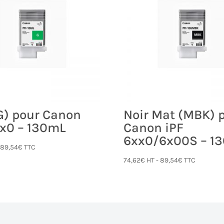
(G) pour Canon
Noir Mat (MBK) 
xx0 – 130mL
Canon iPF
6xx0/6x00S – 1
-
89,54
€
TTC
74,62
€
HT -
89,54
€
TTC