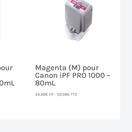
pour
Magenta (M) pour
Canon iPF PRO 1000 –
30mL
80mL
49,99
€
HT -
59,99
€
TTC