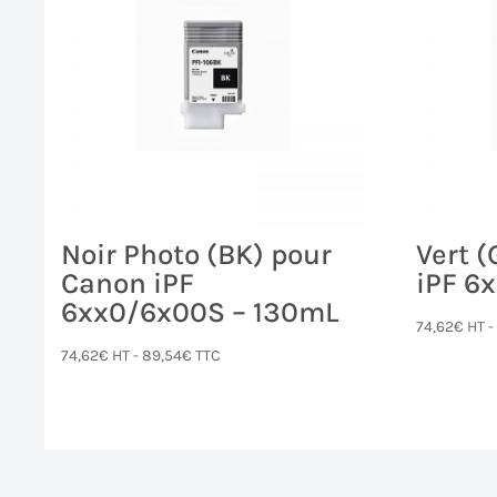
Noir Photo (BK) pour
Vert 
Canon iPF
iPF 6
6xx0/6x00S – 130mL
74,62
€
HT 
74,62
€
HT -
89,54
€
TTC