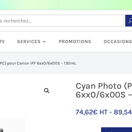
TV
SERVICES
PROMOTIONS
OCCASION
(PC) pour Canon iPF 6xx0/6x00S – 130mL
Cyan Photo (P
6xx0/6x00S 
74,62
€
HT -
89,5
quantité