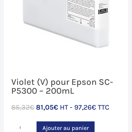
Violet (V) pour Epson SC-
P5300 – 200mL
Le
Le
85,32
€
81,05
€
HT -
97,26
€
TTC
prix
prix
initial
actuel
quantité
était :
est :
Ajouter au panier
de