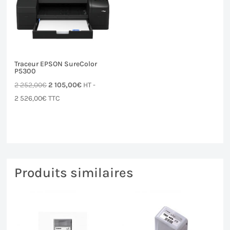
Traceur EPSON SureColor
P5300
Le
Le
2 252,00
€
2 105,00
€
HT -
prix
prix
2 526,00
€
TTC
initial
actuel
était :
est :
2 252,00€.
2 105,00€.
Produits similaires