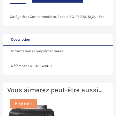
85,32€.
81,05€.
Violet
(V)
pour
Catégories :
Consommables
,
Epson
,
SC-P5300
,
Stylus Pro
Epson
SC-
P5300
-
Description
200mL
Informations complémentaires
Référence : C13T55WD00
Vous aimerez peut-être aussi…
Promo !