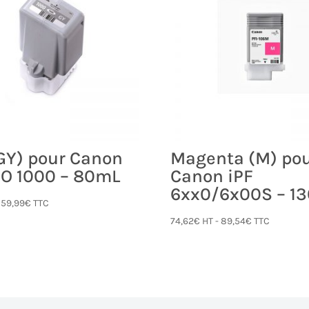
(GY) pour Canon
Magenta (M) po
RO 1000 – 80mL
Canon iPF
6xx0/6x00S – 1
-
59,99
€
TTC
74,62
€
HT -
89,54
€
TTC