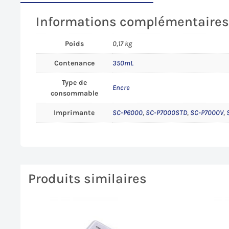
Informations complémentaire
Poids
0,17 kg
Contenance
350mL
Type de
Encre
consommable
Imprimante
SC-P6000
,
SC-P7000STD
,
SC-P7000V
,
Produits similaires