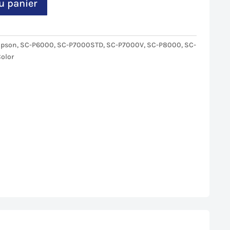
 :
u panier
,19€.
Epson
,
SC-P6000
,
SC-P7000STD
,
SC-P7000V
,
SC-P8000
,
SC-
olor