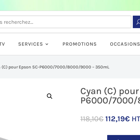
TV
SERVICES
PROMOTIONS
OCCASION
 (C) pour Epson SC-P6000/7000/8000/9000 – 350mL
Cyan (C) pour
P6000/7000/
Le
Le
118,10
€
112,19
€
HT
prix
pri
initial
ac
quantité