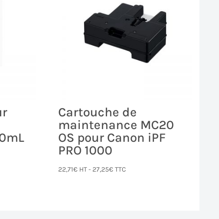
ur
Cartouche de
maintenance MC20
30mL
OS pour Canon iPF
PRO 1000
22,71
€
HT -
27,25
€
TTC