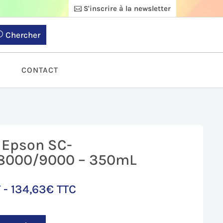
S'inscrire à la newsletter
Chercher
S
CONTACT
 Epson SC-
8000/9000 – 350mL
 -
134,63
€
TTC
x
tuel