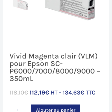
Vivid Magenta clair (VLM)
pour Epson SC-
P6000/7000/8000/9000 –
350mL
Le
Le
118,10
€
112,19
€
HT -
134,63
€
TTC
prix
prix
initial
actuel
quantité
était :
est :
Ajouter au panier
de