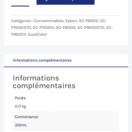
118,10€.
112,19€.
Vivid
Magenta
clair
Catégories :
Consommables
,
Epson
,
SC-P6000
,
SC-
(VLM)
P7000STD
,
SC-P7000V
,
SC-P8000
,
SC-P9000STD
,
SC-
pour
P9000V
,
SureColor
Epson
SC-
P6000/7000/8000/9000
-
Informations complémentaires
350mL
Informations
complémentaires
Poids
0,17 kg
Contenance
350mL