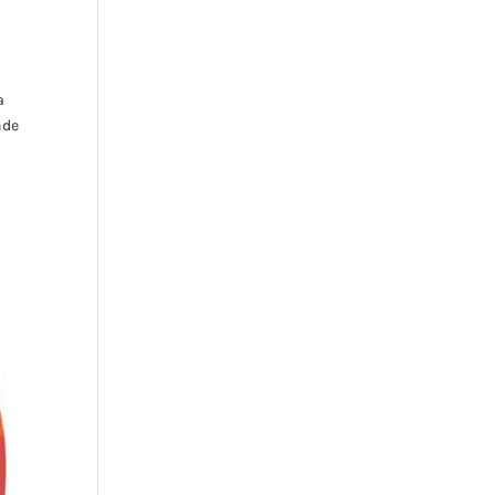
a
nde