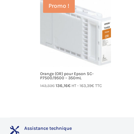
était :
est :
Promo !
143,33€.
136,16€.
Orange (OR) pour Epson SC-
P7500/9500 – 350mL
Le
Le
143,33
€
136,16
€
HT -
163,39
€
TTC
prix
prix
initial
actuel
était :
est :
143,33€.
136,16€.
Assistance technique
