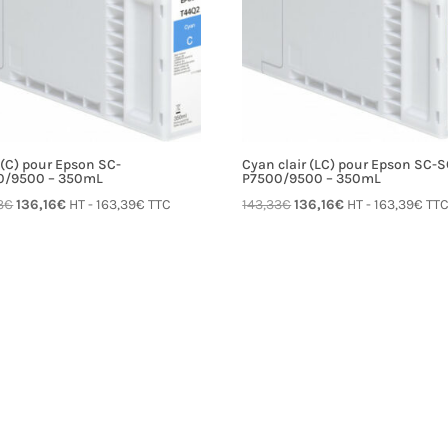
(C) pour Epson SC-
Cyan clair (LC) pour Epson SC-S
0/9500 – 350mL
P7500/9500 – 350mL
Le
Le
Le
Le
3
€
136,16
€
HT -
163,39
€
TTC
143,33
€
136,16
€
HT -
163,39
€
TT
prix
prix
prix
prix
initial
actuel
initial
actuel
était :
est :
était :
est :
143,33€.
136,16€.
143,33€.
136,16€.