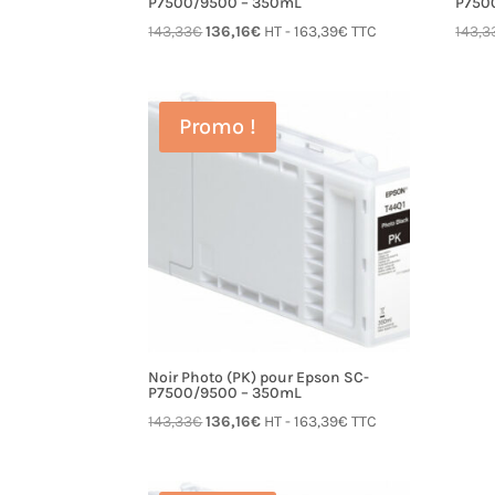
P7500/9500 – 350mL
P750
Le
Le
143,33
€
136,16
€
HT -
163,39
€
TTC
143,3
prix
prix
initial
actuel
était :
est :
Promo !
143,33€.
136,16€.
Noir Photo (PK) pour Epson SC-
P7500/9500 – 350mL
Le
Le
143,33
€
136,16
€
HT -
163,39
€
TTC
prix
prix
initial
actuel