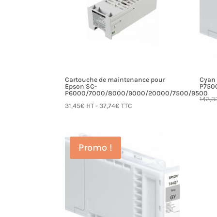
Cartouche de maintenance pour
Cyan 
Epson SC-
P750
P6000/7000/8000/9000/20000/7500/9500
143,3
31,45
€
HT -
37,74
€
TTC
Promo !