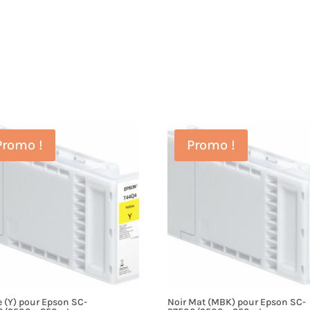
Promo !
Promo !
 (Y) pour Epson SC-
Noir Mat (MBK) pour Epson SC-