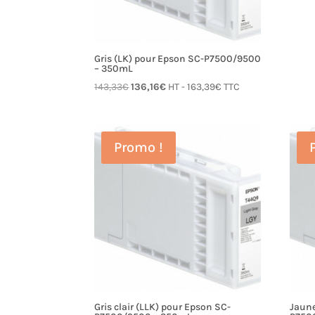
Gris (LK) pour Epson SC-P7500/9500
– 350mL
Le
Le
143,33
€
136,16
€
HT -
163,39
€
TTC
prix
prix
initial
actuel
était :
est :
Promo !
143,33€.
136,16€.
Gris clair (LLK) pour Epson SC-
Jaune