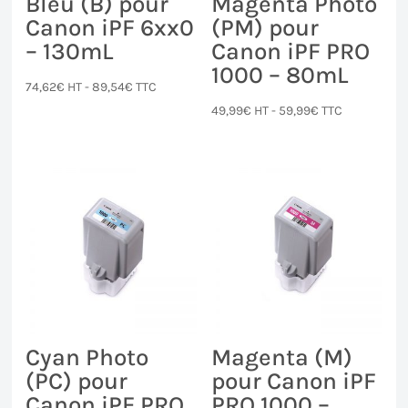
Bleu (B) pour
Magenta Photo
Canon iPF 6xx0
(PM) pour
– 130mL
Canon iPF PRO
1000 – 80mL
74,62
€
HT -
89,54
€
TTC
49,99
€
HT -
59,99
€
TTC
Cyan Photo
Magenta (M)
(PC) pour
pour Canon iPF
Canon iPF PRO
PRO 1000 –