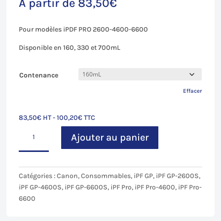
A partir de
83,50
€
Pour modèles iPDF PRO 2600-4600-6600
Disponible en 160, 330 et 700mL
Contenance
Effacer
83,50
€
HT -
100,20
€
TTC
quantité
Ajouter au panier
de
Photo
Magenta
(PM)
Catégories :
Canon
,
Consommables
,
iPF GP
,
iPF GP-2600S
,
pour
iPF GP-4600S
,
iPF GP-6600S
,
iPF Pro
,
iPF Pro-4600
,
iPF Pro-
Canon
6600
iPF
Pro