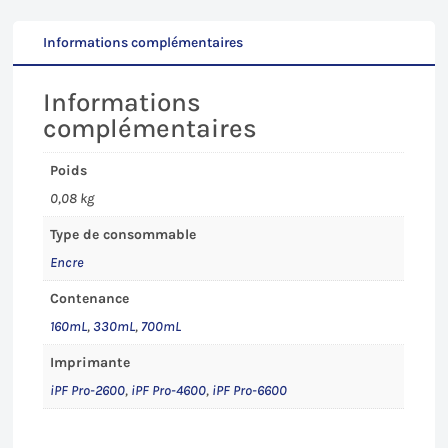
2600
-
Informations complémentaires
4600
-
Informations
6600
complémentaires
Poids
0,08 kg
Type de consommable
Encre
Contenance
160mL
,
330mL
,
700mL
Imprimante
iPF Pro-2600
,
iPF Pro-4600
,
iPF Pro-6600