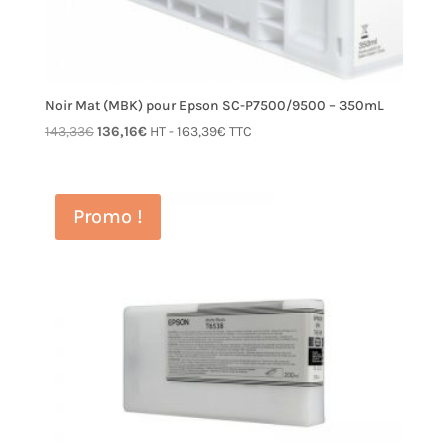
Noir Mat (MBK) pour Epson SC-P7500/9500 – 350mL
Le
Le
143,33
€
136,16
€
HT -
163,39
€
TTC
prix
prix
initial
actuel
était :
est :
Promo !
143,33€.
136,16€.