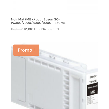
Noir Mat (MBK) pour Epson SC-
P6000/7000/8000/9000 – 350mL
Le
Le
118,12
€
112,19
€
HT -
134,63
€
TTC
prix
prix
initial
actuel
était :
est :
Promo !
118,12€.
112,19€.