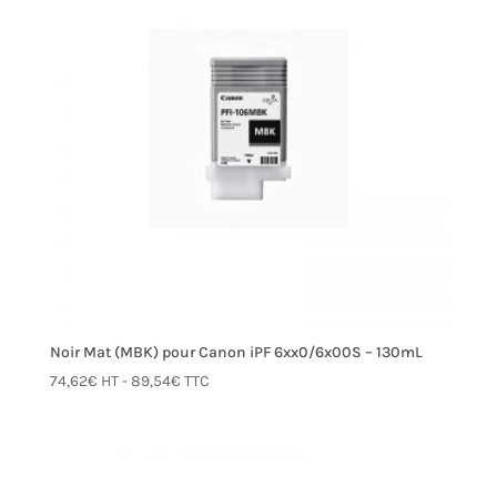
Noir Mat (MBK) pour Canon iPF 6xx0/6x00S – 130mL
74,62
€
HT -
89,54
€
TTC