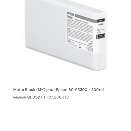
Matte Black (MK) pour Epson SC-P5300 – 200mL
Le
Le
85,32
€
81,05
€
HT -
97,26
€
TTC
prix
prix
initial
actuel
était :
est :
85,32€.
81,05€.