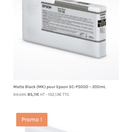
Matte Black (MK) pour Epson SC-P5000 – 200mL
Le
Le
89,59
€
85,11
€
HT -
102,13
€
TTC
prix
prix
initial
actuel
était :
est :
Promo !
89,59€.
85,11€.