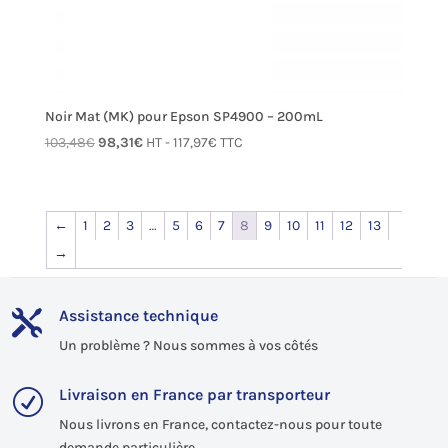
Noir Mat (MK) pour Epson SP4900 – 200mL
Le
Le
103,48
€
98,31
€
HT -
117,97
€
TTC
prix
prix
initial
actuel
était :
est :
←
1
2
3
…
5
6
7
8
9
10
11
12
13
103,48€.
98,31€.
→
Assistance technique

Un problème ? Nous sommes à vos côtés
Livraison en France par transporteur
R
Nous livrons en France, contactez-nous pour toute
demande particulière