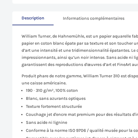
Description
Informations complémentaires
William Turner, de Hahnemühle, est un papier aquarelle fab
papier en coton blanc épate par sa texture et son toucher u
d’art une intensité et une tridimensionnalité épatantes. Le
impressionnants, ainsi qu’un noir intense. Sans acide ni li
garantissent des reproductions d'œuvres d’art et FineArt au
Produit phare de notre gamme, William Turner 310 est dispon
une caisse américaine.
190 ∙ 310 g/m², 100% coton
Blanc, sans azurants optiques
Texture fortement structurée
Couchage jet d'encre mat premium pour des résultats d'
Sans acide ni lignine
Conforme à la norme ISO 9706 / qualité musée pour la c