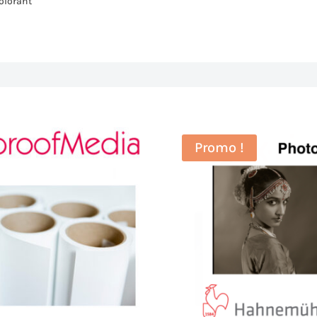
colorant
Promo !