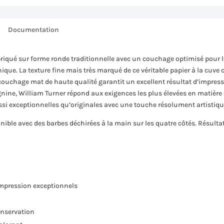
Documentation
riqué sur forme ronde traditionnelle avec un couchage optimisé pour l
nique. La texture fine mais très marqué de ce véritable papier à la cuv
 couchage mat de haute qualité garantit un excellent résultat d’impress
gnine, William Turner répond aux exigences les plus élevées en matière 
ssi exceptionnelles qu’originales avec une touche résolument artistiqu
ible avec des barbes déchirées à la main sur les quatre côtés. Résultat
impression exceptionnels
onservation